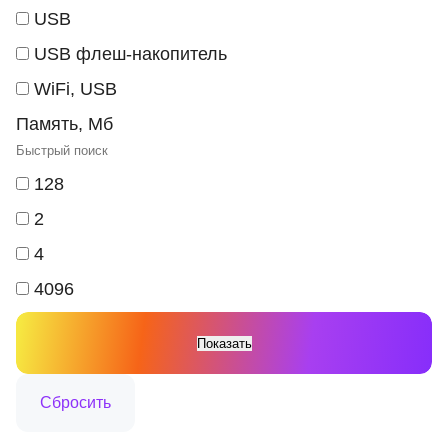
USB
USB флеш-накопитель
WiFi, USB
Память, Мб
128
2
4
4096