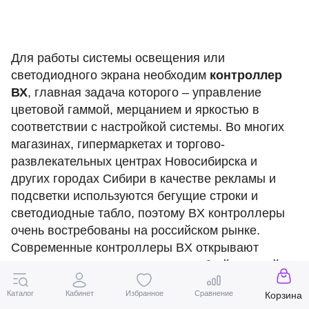
Для работы системы освещения или
светодиодного экрана необходим
контроллер
ВХ
, главная задача которого – управление
цветовой гаммой, мерцанием и яркостью в
соответствии с настройкой системы. Во многих
магазинах, гипермаркетах и торгово-
развлекательных центрах Новосибирска и
других городах Сибири в качестве рекламы и
подсветки используются бегущие строки и
светодиодные табло, поэтому BX контроллеры
очень востребованы на российском рынке.
Современные контроллеры BX открывают
широкие возможности в плане гибкой настройки,
давая возможность откалибровать пиксели,
Каталог
Кабинет
Избранное
Сравнение
Корзина
исключить мерцание и случайное затемнение.