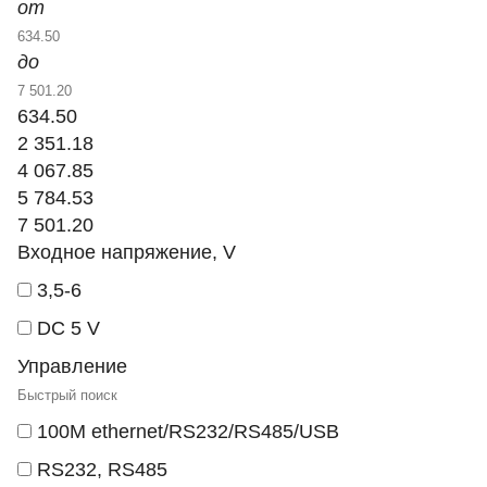
от
до
634.50
2 351.18
4 067.85
5 784.53
7 501.20
Входное напряжение, V
3,5-6
DC 5 V
Управление
100M ethernet/RS232/RS485/USB
RS232, RS485