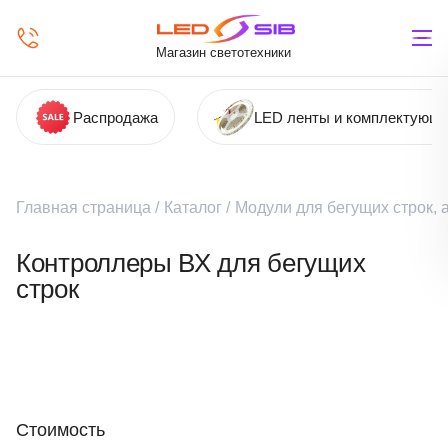
Магазин светотехники
Распродажа
LED ленты и комплектующ
Главная страница
/
Каталог
/
Модули для бегущих строк,
Контроллеры ВХ для бегущих
строк
Стоимость