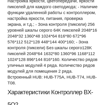
Настройка яркости, цветопередачи, яркости
пикселей для каждого светодиода; - Наличие
функции удаленной работы с контроллером,
настройка яркости, питания, проверка
экрана, и т.д.; - Зона контроля (пиксели) 256
уровней шкалы серого 64K пикселей 2048*16
2048*32 1360*48 1024*64 816*80 672*96
576*112 512*128 448*144 400*160; - Зона
контроля (пиксели) Без шкалы серого128K
пикселей 2048*64 1632*80 1360*96 1168*112
1024*128 896*144 816*160. Количество рядов
уличных модулей 4 ряда. Количество рядов
модулей для помещения 2 ряда.
Встроенный HUB: HUB-T75A, HUB-T74, HUB-
T08.
Характеристики Контроллер BX-
5Q2