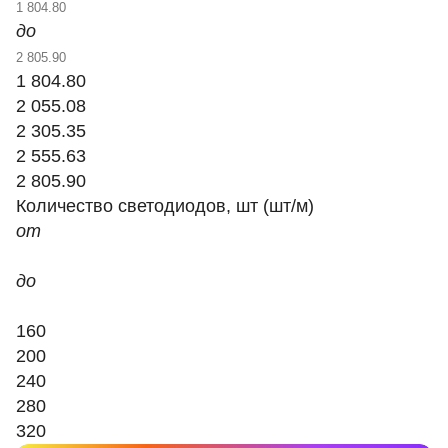
до
1 804.80
2 055.08
2 305.35
2 555.63
2 805.90
Количество светодиодов, шт (шт/м)
от
до
160
200
240
280
320