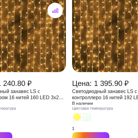
 240.80 ₽
Цена: 1 395.90 ₽
ный занавес LS с
Светодиодный занавес LS с
ром 16 нитей 160 LED 3х2м
контроллеро 16 нитей 192 L
В наличии
рачный ПВХ провод 1,5 мм
220V провод прозрачный ПВ
пература
Цветовая температура
IP 55