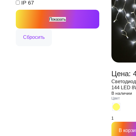
IP 67
Цена: 4
Светодиод
144 LED 8
В наличии
2,3мм IP65
Цвет
В корзи