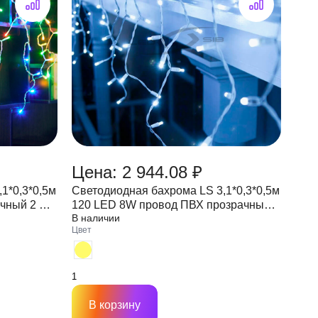
Цена: 2 944.08 ₽
1*0,3*0,5м
Светодиодная бахрома LS 3,1*0,3*0,5м
чный 2 мм.
120 LED 8W провод ПВХ прозрачный
В наличии
2,3 мм. IP65 (стыкуется)
Цвет
В корзину