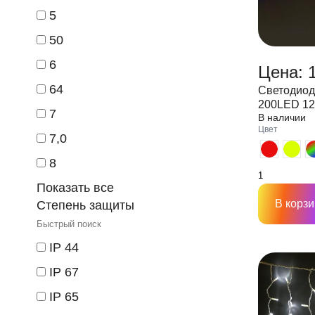
5
50
6
Цена: 1
64
Светодиод
200LED 1
7
В наличии
Цвет
7,0
8
Показать все
В корзи
Степень защиты
IP 44
IP 67
IP 65