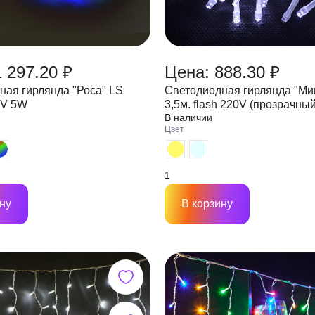
 297.20 ₽
Цена: 888.30 ₽
ная гирлянда "Роса" LS
Светодиодная гирлянда "Ми
2V 5W
3,5м. flash 220V (прозрачны
В наличии
расстояние между LED 1см.
Цвет
ну
В корзину