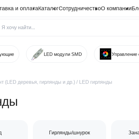
тавка и оплата
Каталог
Сотрудничество
О компании
Бл
тующие
LED модули SMD
Управление
т (LED деревья, гирлянды и др.)
/
LED гирлянды
нды
д
Гирлянды/шнурок
Зана