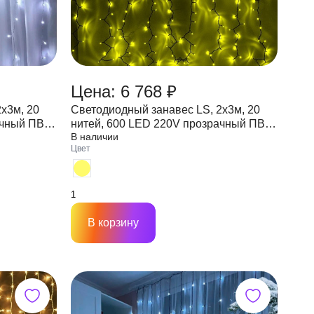
Цена: 6 768 ₽
х3м, 20
Светодиодный занавес LS, 2х3м, 20
ачный ПВХ
нитей, 600 LED 220V прозрачный ПВХ
В наличии
я)
провод 2,2мм IP55 (стыкуется)
Цвет
В корзину