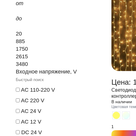
от
до
20
885
1750
2615
3480
Входное напряжение, V
Цена: 1
AC 110-220 V
Светодиод
контролле
AC 220 V
В наличии
220V проз
Цветовая тем
IP 55
AC 24 V
AC 12 V
DC 24 V