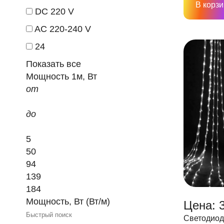
В корзи
DC 220 V
AC 220-240 V
24
Показать все
Мощность 1м, Вт
от
до
5
50
94
139
184
Мощность, Вт (Вт/м)
Цена: 3
Светодиод