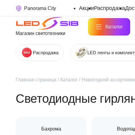
Акции
Распродажа
Дос
Panorama City
Каталог
Магазин светотехники
Распродажа
LED ленты и комплек
Главная страница
/
Каталог
/
Новогодний ассортимен
Светодиодные гирля
Бахрома
Водопа