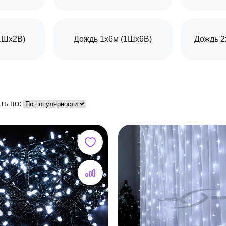
1Шх2В)
Дождь 1х6м (1Шх6В)
Дождь 2
ть по: