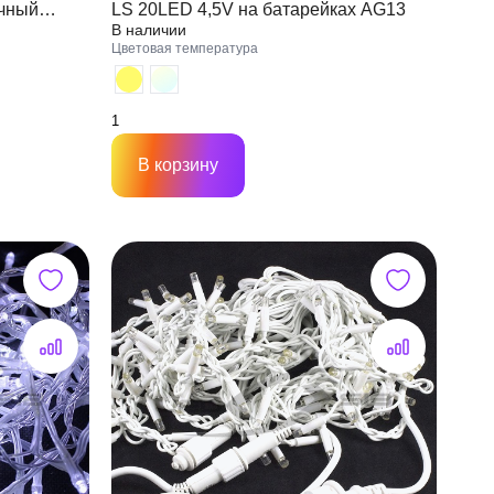
LS 20LED 4,5V на батарейках AG13
В наличии
куется
Цветовая температура
В корзину