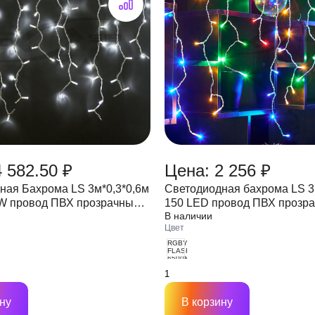
 582.50 ₽
Цена: 2 256 ₽
ная Бахрома LS 3м*0,3*0,6м
Светодиодная бахрома LS 3,
W провод ПВХ прозрачный
150 LED провод ПВХ прозра
В наличии
 (стыкуется)
IP44 (стыкуется)
Цвет
RGBY+
FLASH
6500К
ну
В корзину