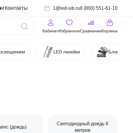
ог
Контакты
1@led-sib.ru
8 (800) 551-61-10
Кабинет
Избранное
Сравнение
Корзина
 освещением
LED линейки
Блоки (Ист
Светодиодный дождь 6
вес (дождь)
метров