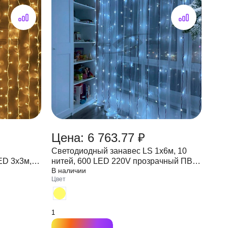
Цена: 6 763.77 ₽
Светодиодный занавес LS 1х6м, 10
ED 3х3м,
нитей, 600 LED 220V прозрачный ПВХ
В наличии
Х 1,5 мм
провод 2,3 мм IP55 (стыкуется)
Цвет