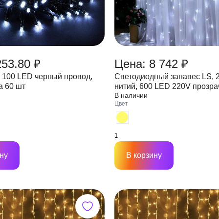
253.80 ₽
Цена: 8 742 ₽
 100 LED черный провод,
Светодиодный занавес LS, 2
а 60 шт
нитий, 600 LED 220V прозр
В наличии
провод 2,3мм IP65 (стыкуетс
Цвет
ну
В корзину