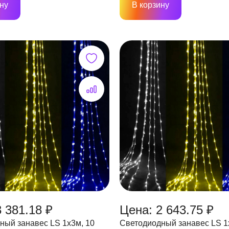
ну
В корзину
 381.18 ₽
Цена: 2 643.75 ₽
ный занавес LS 1х3м, 10
Светодиодный занавес LS 1