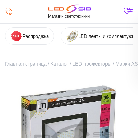
Магазин светотехники
Распродажа
LED ленты и комплектующ
Главная страница
/
Каталог
/
LED прожекторы
/
Марки A