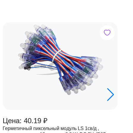
Цена: 40.19 ₽
Ц
Герметичный пиксельный модуль LS 1св/д ,
Г