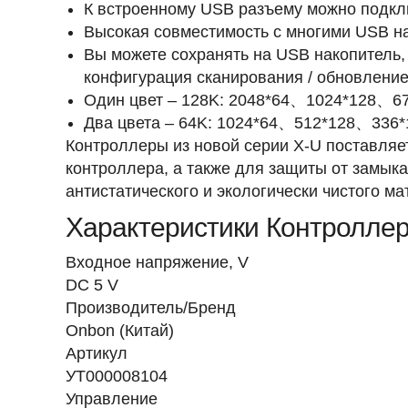
К встроенному USB разъему можно подклю
Высокая совместимость с многими USB н
Вы можете сохранять на USB накопитель, 
конфигурация сканирования / обновление 
Один цвет – 128K: 2048*64、1024*128、6
Два цвета – 64K: 1024*64、512*128、336
Контроллеры из новой серии X-U поставляе
контроллера, а также для защиты от замыка
антистатического и экологически чистого ма
Характеристики Контроллер 
Входное напряжение, V
DC 5 V
Производитель/Бренд
Onbon (Китай)
Артикул
УТ000008104
Управление