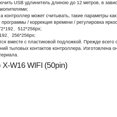
чить USB удлинитель длиною до 12 метров, в завис
акопителями;
а контроллер может считывать, такие параметры как:
программы / коррекция времени / регулировка яркост
72*192、512*256px;
*192、256*256px;
тся вместе с пластиковой подложкой. Прежде всего 
ний тыловых контактов контроллера. Изготовлена она
териала.
X-W16 WIFI (50pin)