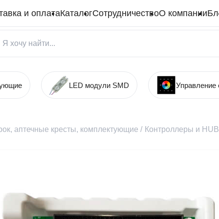
тавка и оплата
Каталог
Сотрудничество
О компании
Бл
тующие
LED модули SMD
Управление
рок, аптечные кресты, комплектующие
/
Контроллеры и HUB