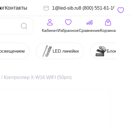
ог
Контакты
1@led-sib.ru
8 (800) 551-61-10
Кабинет
Избранное
Сравнение
Корзина
 освещением
LED линейки
Блоки (Ист
/
Контроллер X-W16 WIFI (50pin)