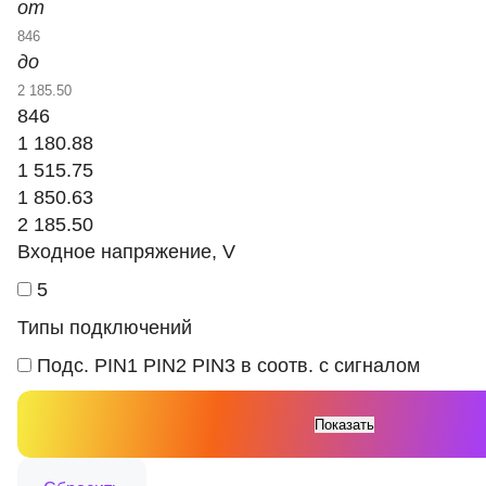
от
до
846
1 180.88
1 515.75
1 850.63
2 185.50
Входное напряжение, V
5
Типы подключений
Подс. PIN1 PIN2 PIN3 в соотв. с сигналом