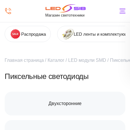
Магазин светотехники
Распродажа
LED ленты и комплектующ
Главная страница
/
Каталог
/
LED модули SMD
/
Пиксель
Пиксельные светодиоды
Двухсторонние