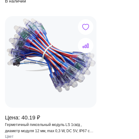
В наличии
Цена: 40.19 ₽
Герметичный пиксельный модуль LS 1св/д ,
диаметр модуля 12 мм, max 0,3 W, DC 5V, IP67 с
Цвет
чипом 6803