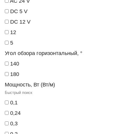
AC 24 V
DC 5 V
DC 12 V
12
5
Угол обзора горизонтальный, °
140
180
Мощность, Вт (Вт/м)
0,1
0,24
0,3