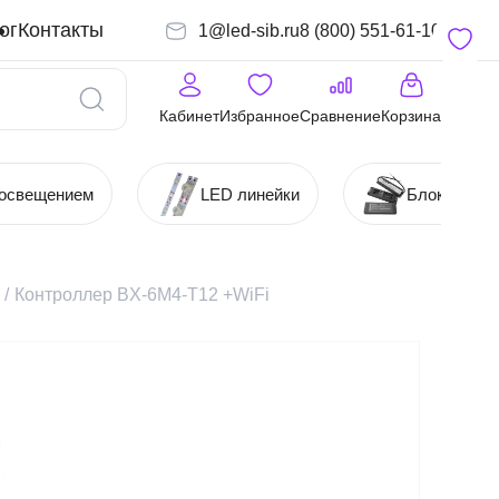
ог
Контакты
1@led-sib.ru
8 (800) 551-61-10
Кабинет
Избранное
Сравнение
Корзина
 освещением
LED линейки
Блоки (Ист
/
Контроллер BX-6M4-T12 +WiFi