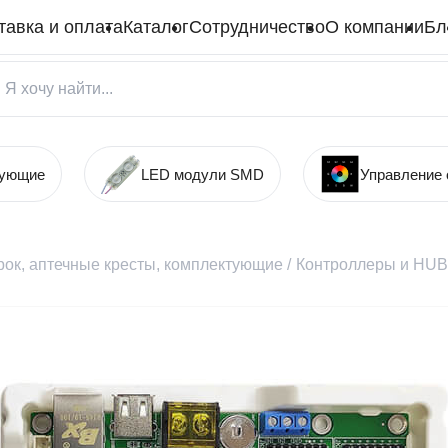
тавка и оплата
Каталог
Сотрудничество
О компании
Бл
тующие
LED модули SMD
Управление
рок, аптечные кресты, комплектующие
/
Контроллеры и HUB