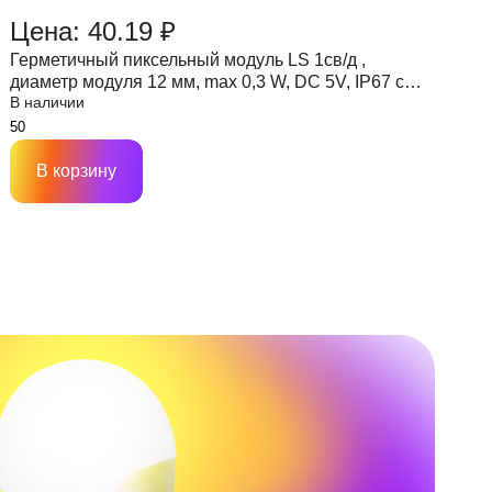
Цена: 40.19 ₽
Ц
Герметичный пиксельный модуль LS 1св/д ,
Г
диаметр модуля 12 мм, max 0,3 W, DC 5V, IP67 с
д
В наличии
В
чипом 6803
ч
В корзину