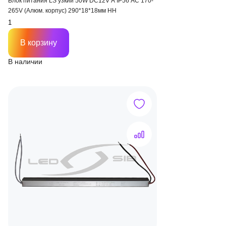
Блок питания LS узкий 50W DC12V A IP56 AC 170-
265V (Алюм. корпус) 290*18*18мм HH
В корзину
В наличии