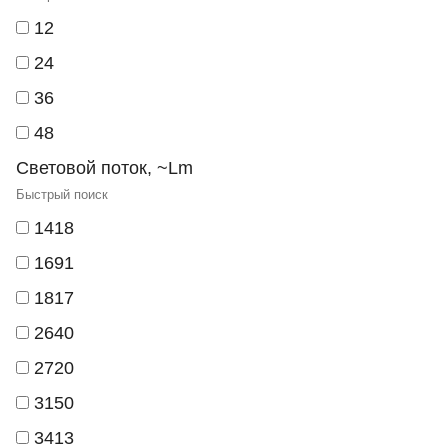
12
24
36
48
Световой поток, ~Lm
1418
1691
1817
2640
2720
3150
3413