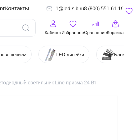
ог
Контакты
1@led-sib.ru
8 (800) 551-61-10
Кабинет
Избранное
Сравнение
Корзина
 освещением
LED линейки
Блоки (Ист
тодиодный светильник Line призма 24 Вт