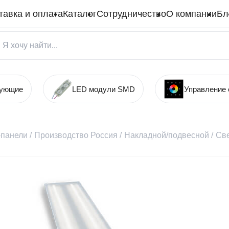
тавка и оплата
Каталог
Сотрудничество
О компании
Бл
тующие
LED модули SMD
Управление
панели
/
Производство Россия
/
Накладной/подвесной
/
Све