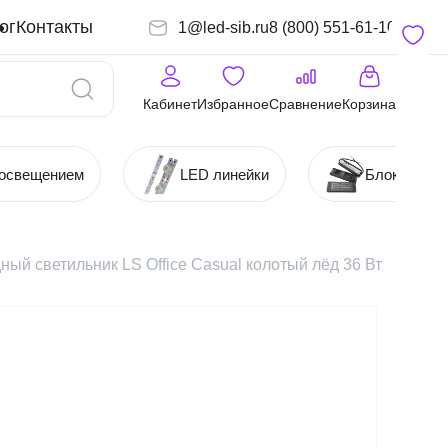
ог
Контакты
1@led-sib.ru
8 (800) 551-61-10
Кабинет
Избранное
Сравнение
Корзина
 освещением
LED линейки
Блоки (Ист
ый светильник LS Office Casual колотый лёд 36 Вт