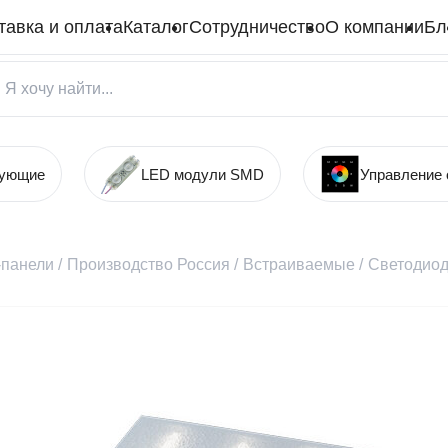
тавка и оплата
Каталог
Сотрудничество
О компании
Бл
тующие
LED модули SMD
Управление
панели
/
Производство Россия
/
Встраиваемые
/
Светодиодн