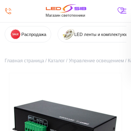
Магазин светотехники
Распродажа
LED ленты и комплектующ
Главная страница
/
Каталог
/
Управление освещением
/
К