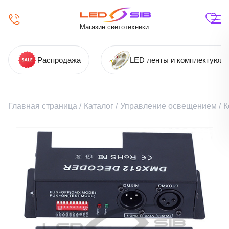
Магазин светотехники
Распродажа
LED ленты и комплектующ
Главная страница
/
Каталог
/
Управление освещением
/
К