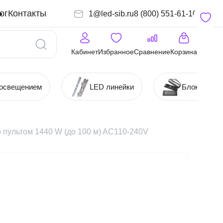
ог
Контакты
1@led-sib.ru
8 (800) 551-61-10
Кабинет
Избранное
Сравнение
Корзина
 освещением
LED линейки
Блоки (Ист
 пультом 1440 W (до 100 м) AC110-240V