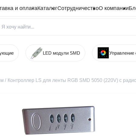
тавка и оплата
Каталог
Сотрудничество
О компании
Бл
тующие
LED модули SMD
Управление
ем
/
Контроллер LS для ленты RGB SMD 5050 (220V) с радио