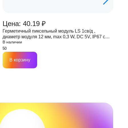
Цена: 40.19 ₽
Ц
Герметичный пиксельный модуль LS 1св/д ,
Г
диаметр модуля 12 мм, max 0,3 W, DC 5V, IP67 с
д
В наличии
В
чипом 6803
ч
В корзину