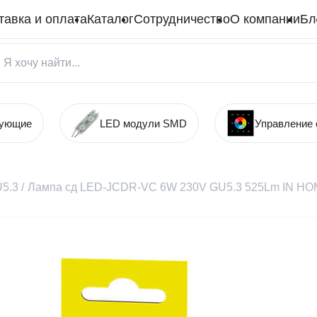
тавка и оплата
Каталог
Сотрудничество
О компании
Бл
тующие
LED модули SMD
Управление
5.3
/
Лампа сд LED-JCDR-VC 6W 230V GU5.3 525Lm IN H