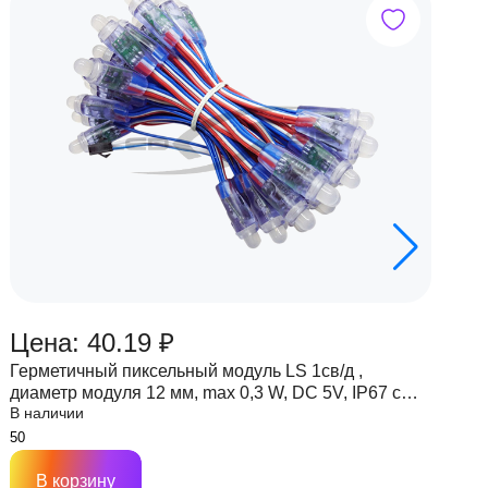
Цена: 40.19 ₽
Ц
Герметичный пиксельный модуль LS 1св/д ,
Г
диаметр модуля 12 мм, max 0,3 W, DC 5V, IP67 с
д
В наличии
В
чипом 6803
ч
В корзину