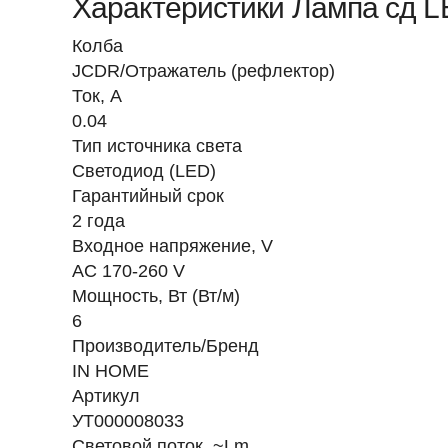
Характеристики Лампа сд 
Колба
JCDR/Отражатель (рефлектор)
Ток, A
0.04
Тип источника света
Светодиод (LED)
Гарантийный срок
2 года
Входное напряжение, V
AC 170-260 V
Мощность, Вт (Вт/м)
6
Производитель/Бренд
IN HOME
Артикул
УТ000008033
Световой поток, ~Lm