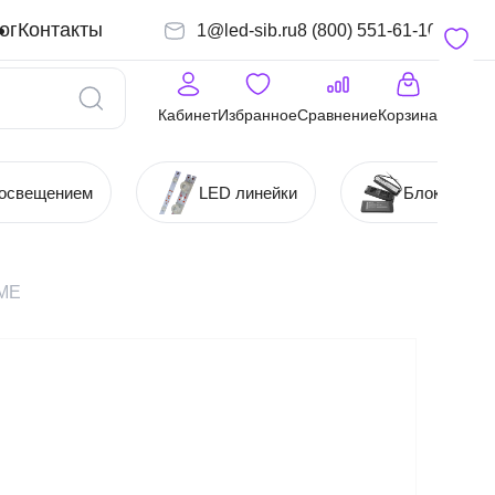
ог
Контакты
1@led-sib.ru
8 (800) 551-61-10
Кабинет
Избранное
Сравнение
Корзина
 освещением
LED линейки
Блоки (Ист
OME