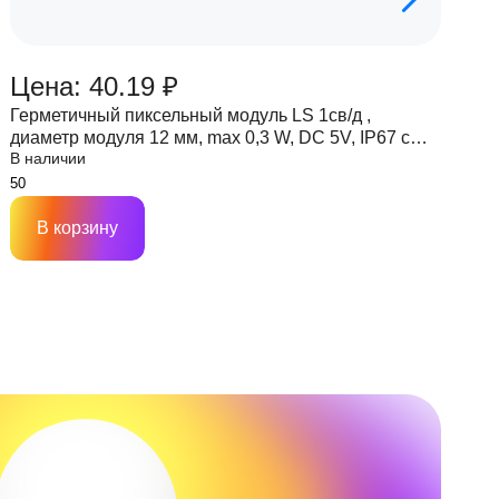
Цена: 40.19 ₽
Ц
Герметичный пиксельный модуль LS 1св/д ,
Г
диаметр модуля 12 мм, max 0,3 W, DC 5V, IP67 с
д
В наличии
В
чипом 6803
ч
В корзину