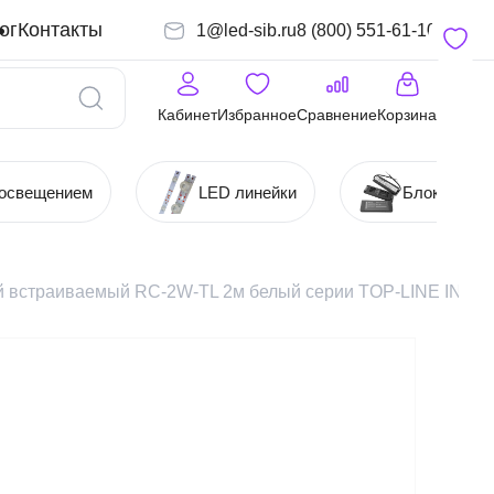
ог
Контакты
1@led-sib.ru
8 (800) 551-61-10
Кабинет
Избранное
Сравнение
Корзина
 освещением
LED линейки
Блоки (Ист
 встраиваемый RC-2W-TL 2м белый серии TOP-LINE IN H