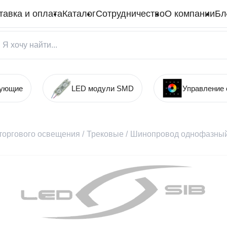
тавка и оплата
Каталог
Сотрудничество
О компании
Бл
тующие
LED модули SMD
Управление
торгового освещения
/
Трековые
/
Шинопровод однофазный