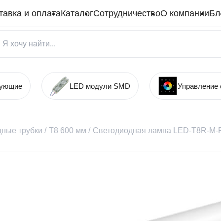
тавка и оплата
Каталог
Сотрудничество
О компании
Бл
тующие
LED модули SMD
Управление
ные трубки
/
Т8 600 мм
/
Светодиодная лампа LED-T8R-M-