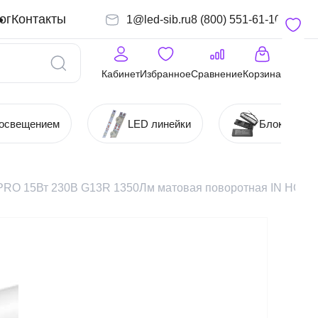
ог
Контакты
1@led-sib.ru
8 (800) 551-61-10
Кабинет
Избранное
Сравнение
Корзина
 освещением
LED линейки
Блоки (Ист
PRO 15Вт 230В G13R 1350Лм матовая поворотная IN HOM