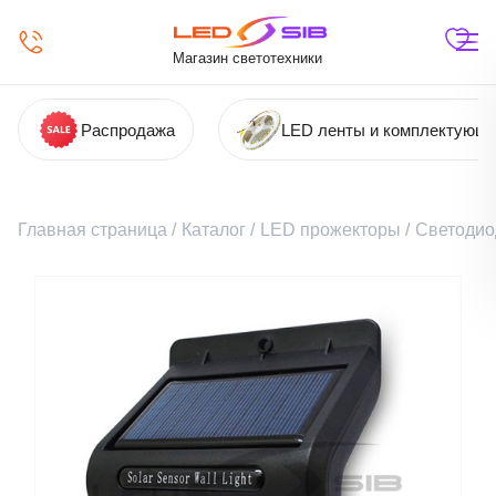
Магазин светотехники
Распродажа
LED ленты и комплектующ
Главная страница
/
Каталог
/
LED прожекторы
/
Светодио