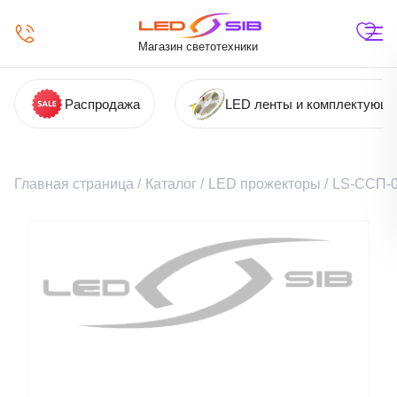
Магазин светотехники
Распродажа
LED ленты и комплектующ
Главная страница
/
Каталог
/
LED прожекторы
/
LS-ССП-0