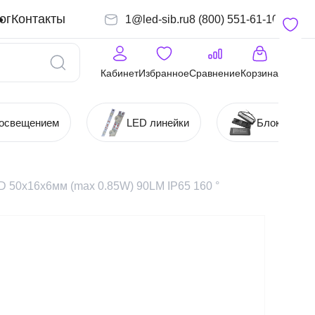
ог
Контакты
1@led-sib.ru
8 (800) 551-61-10
Кабинет
Избранное
Сравнение
Корзина
 освещением
LED линейки
Блоки (Ист
50x16x6мм (max 0.85W) 90LM IP65 160 °