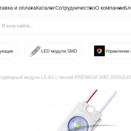
тавка и оплата
Каталог
Сотрудничество
О компании
Бл
тующие
LED модули SMD
Управление
тодиодный модуль LS А2 с линзой PREMIUM SMD 2835/2LED 