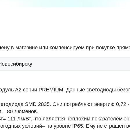
ену в магазине или компенсируем при покупке прямо
 Новосибирску
дуль A2 серии PREMIUM. Данные светодиоды безоп
светодиода SMD 2835. Они потребляют энергию
0,72 
м –
80 Люменов
.
Вт=
111 Лм/Вт
, что является неплохим показателем э
погодных условий– на уровне
IP65
. Ему не страшен в