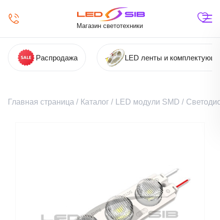
Магазин светотехники
Распродажа
LED ленты и комплектующ
Главная страница
/
Каталог
/
LED модули SMD
/
Светодио