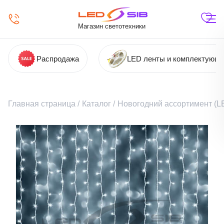
Магазин светотехники
Распродажа
LED ленты и комплектующ
Главная страница
/
Каталог
/
Новогодний ассортимент (LE