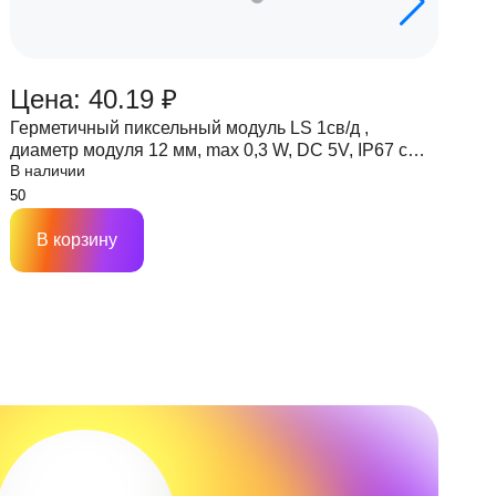
Цена: 40.19 ₽
Ц
Герметичный пиксельный модуль LS 1св/д ,
Г
диаметр модуля 12 мм, max 0,3 W, DC 5V, IP67 с
д
В наличии
В
чипом 6803
ч
В корзину