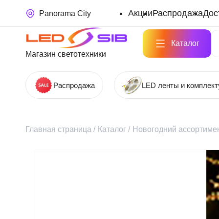
Акции
Распродажа
Дос
Panorama City
Каталог
Магазин светотехники
Распродажа
LED ленты и комплек
Главная страница
/
Каталог
/
Новогодний ассортимен