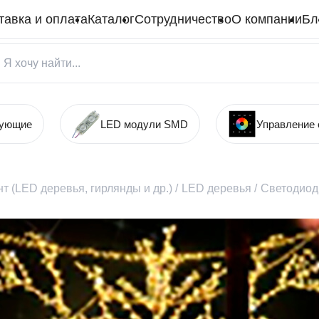
тавка и оплата
Каталог
Сотрудничество
О компании
Бл
тующие
LED модули SMD
Управление
т (LED деревья, гирлянды и др.)
/
LED деревья
/
Светодиодн