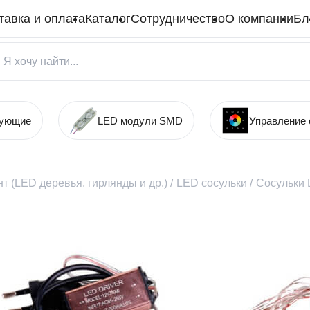
тавка и оплата
Каталог
Сотрудничество
О компании
Бл
тующие
LED модули SMD
Управление
т (LED деревья, гирлянды и др.)
/
LED сосульки
/
Сосульки 