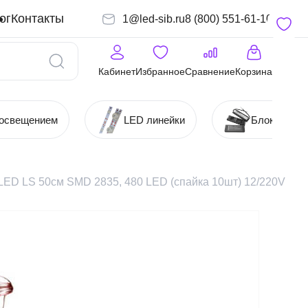
ог
Контакты
1@led-sib.ru
8 (800) 551-61-10
Кабинет
Избранное
Сравнение
Корзина
 освещением
LED линейки
Блоки (Ист
LED LS 50см SMD 2835, 480 LED (спайка 10шт) 12/220V с д