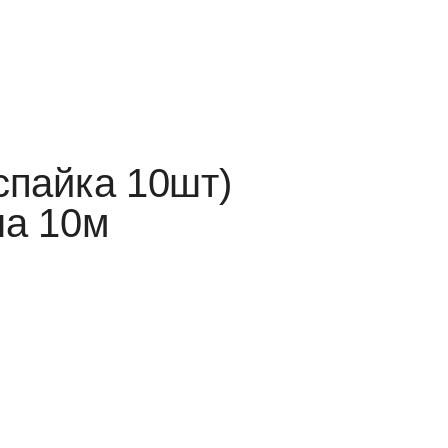
спайка 10шт)
на 10м