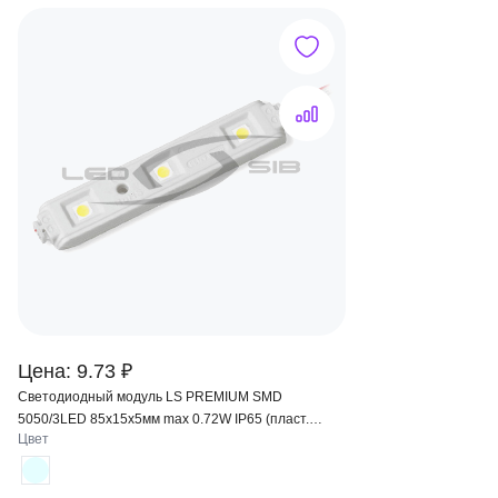
Цена: 9.73 ₽
Светодиодный модуль LS PREMIUM SMD
5050/3LED 85х15х5мм max 0.72W IP65 (пласт.
Цвет
корпус) 120°