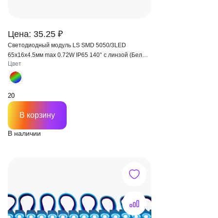
Цена: 35.25 ₽
Светодиодный модуль LS SMD 5050/3LED
65х16х4.5мм max 0.72W IP65 140° с линзой (Белый
Цвет
корпус)
В корзину
В наличии