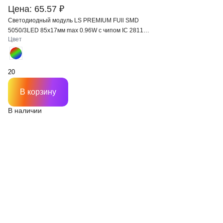
Цена: 65.57 ₽
Светодиодный модуль LS PREMIUM FUll SMD
5050/3LED 85х17мм max 0.96W с чипом IC 2811
Цвет
IP65 120°
В корзину
В наличии