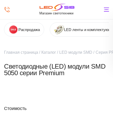
Магазин светотехники
Распродажа
LED ленты и комплектующ
Главная страница
/
Каталог
/
LED модули SMD
/
Серия P
Светодиодные (LED) модули SMD
5050 серии Premium
Стоимость