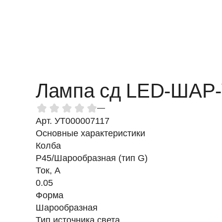
Лампа сд LED-ШАР-
—
Арт. УТ000007117
Основные характеристики
Колба
P45/Шарообразная (тип G)
Ток, A
0.05
Форма
Шарообразная
Тип источника света