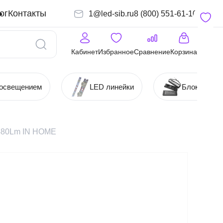
ог
Контакты
1@led-sib.ru
8 (800) 551-61-10
Кабинет
Избранное
Сравнение
Корзина
 освещением
LED линейки
Блоки (Ист
480Lm IN HOME