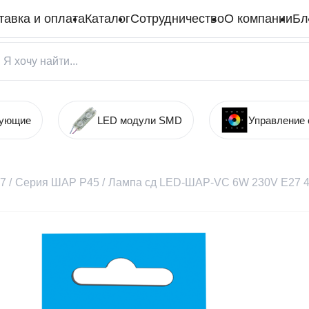
тавка и оплата
Каталог
Сотрудничество
О компании
Бл
тующие
LED модули SMD
Управление
27
/
Серия ШАР Р45
/
Лампа сд LED-ШАР-VC 6W 230V E27 