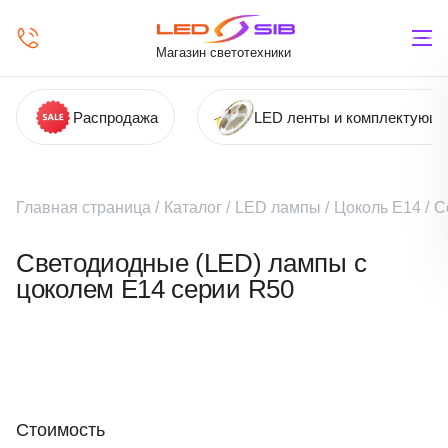
Магазин светотехники
Распродажа
LED ленты и комплектующ
Главная страница
/
Каталог
/
LED лампы
/
Цоколь Е14
/
С
Светодиодные (LED) лампы с
цоколем Е14 серии R50
Стоимость