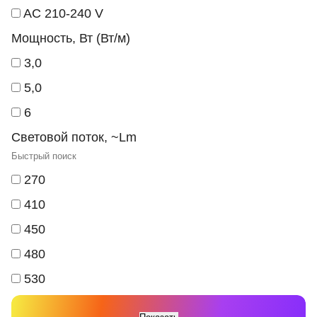
AC 210-240 V
Мощность, Вт (Вт/м)
3,0
5,0
6
Световой поток, ~Lm
270
410
450
480
530