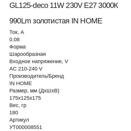
GL125-deco 11W 230V Е27 3000К
990Lm золотистая IN HOME
Ток, A
0.08
Форма
Шарообразная
Входное напряжение, V
AC 210-240 V
Производитель/Бренд
IN HOME
Размер, мм (ДхШхВ)
175х125х175
Вес, гр
180
Артикул
УТ000008551