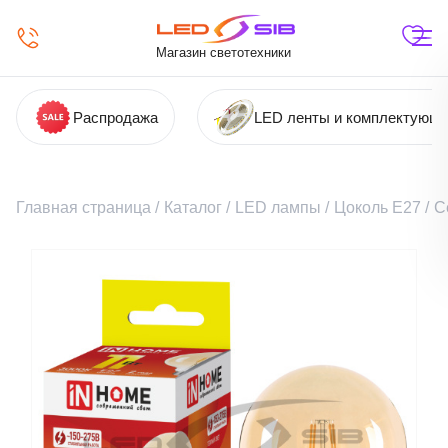
Магазин светотехники
Распродажа
LED ленты и комплектующ
Главная страница
/
Каталог
/
LED лампы
/
Цоколь Е27
/
С