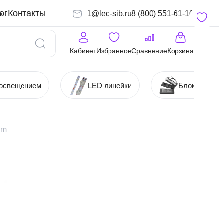
ог
Контакты
1@led-sib.ru
8 (800) 551-61-10
Кабинет
Избранное
Сравнение
Корзина
 освещением
LED линейки
Блоки (Ист
Lm