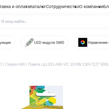
тавка и оплата
Каталог
Сотрудничество
О компании
Бл
тующие
LED модули SMD
Управление
27
/
Серия А60
/
Лампа сд LED-A60-VC 10.0W 230V Е27 900