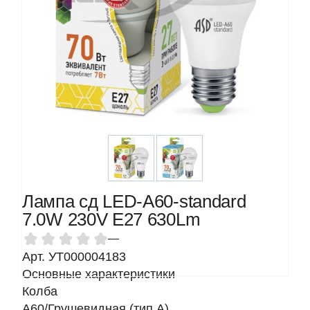
Лампа сд LED-A60-standard
7.0W 230V Е27 630Lm
—
Арт. УТ000004183
Основные характеристики
Колба
A60/Грушевидная (тип A)