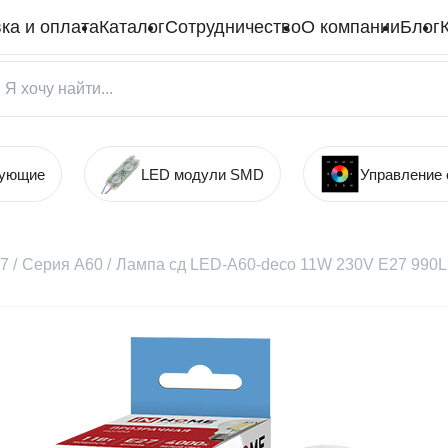
ка и оплата
Каталог
Сотрудничество
О компании
Блог
тующие
LED модули SMD
Управление
27
/
Серия А60
/
Лампа сд LED-A60-deco 11W 230V Е27 990