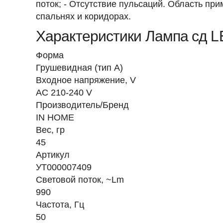
поток; - Отсутствие пульсаций. Область п
спальнях и коридорах.
Характеристики Лампа сд 
Форма
Грушевидная (тип А)
Входное напряжение, V
AC 210-240 V
Производитель/Бренд
IN HOME
Вес, гр
45
Артикул
УТ000007409
Световой поток, ~Lm
990
Частота, Гц
50