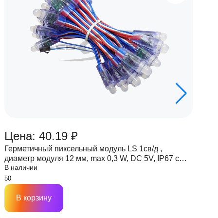
Цена: 40.19 ₽
Ц
Герметичный пиксельный модуль LS 1св/д ,
Г
диаметр модуля 12 мм, max 0,3 W, DC 5V, IP67 с
д
В наличии
В
чипом 6803
ч
В корзину