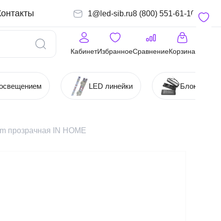
Контакты
1@led-sib.ru
8 (800) 551-61-10
Кабинет
Избранное
Сравнение
Корзина
 освещением
LED линейки
Блоки (Ист
Lm прозрачная IN HOME