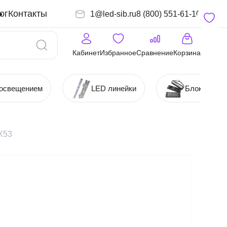
ог
Контакты
1@led-sib.ru
8 (800) 551-61-10
Кабинет
Избранное
Сравнение
Корзина
 освещением
LED линейки
Блоки (Ист
X53