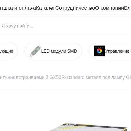
тавка и оплата
Каталог
Сотрудничество
О компании
Бл
тующие
LED модули SMD
Управление
ильник встраиваемый GX53R-standard металл под лампу G