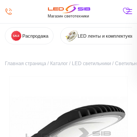
Магазин светотехники
Распродажа
LED ленты и комплектующ
Главная страница
/
Каталог
/
LED светильники
/
Светильн