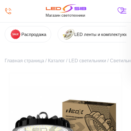
Магазин светотехники
Распродажа
LED ленты и комплектующ
Главная страница
/
Каталог
/
LED светильники
/
Светильн