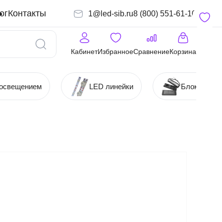
ог
Контакты
1@led-sib.ru
8 (800) 551-61-10
Кабинет
Избранное
Сравнение
Корзина
 освещением
LED линейки
Блоки (Ист