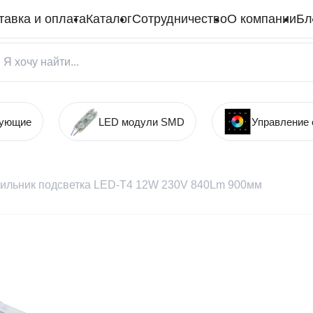
тавка и оплата
Каталог
Сотрудничество
О компании
Бл
тующие
LED модули SMD
Управление
ильник подсветка LED-T4 12W 230V 840Lm 900мм