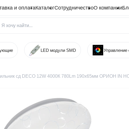
тавка и оплата
Каталог
Сотрудничество
О компании
Бл
тующие
LED модули SMD
Управление
ильник cд DECO 12W 4000К 780Lm 190х65мм ОРИОН IN 