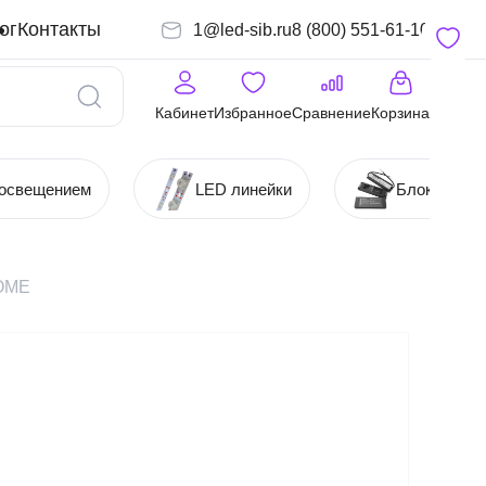
ог
Контакты
1@led-sib.ru
8 (800) 551-61-10
Кабинет
Избранное
Сравнение
Корзина
 освещением
LED линейки
Блоки (Ист
HOME