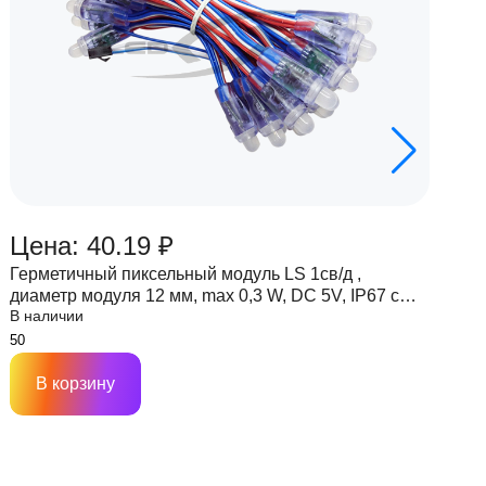
Цена: 40.19 ₽
Ц
Герметичный пиксельный модуль LS 1св/д ,
Г
диаметр модуля 12 мм, max 0,3 W, DC 5V, IP67 с
д
В наличии
В
чипом 6803
ч
В корзину