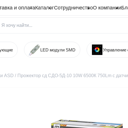
тавка и оплата
Каталог
Сотрудничество
О компании
Бл
тующие
LED модули SMD
Управление
ки ASD
/
Прожектор сд СДО-5Д-10 10W 6500К 750Lm с датчи