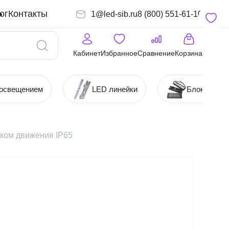
ог
Контакты
1@led-sib.ru
8 (800) 551-61-10
Кабинет
Избранное
Сравнение
Корзина
 освещением
LED линейки
Блоки (Ист
ком движения IP65