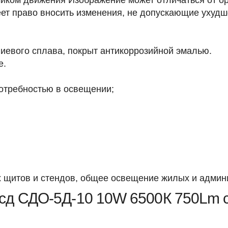
иком движения Изображение может отличаться от ор
ет право вносить изменения, не допускающие ухудше
иевого сплава, покрыт антикоррозийной эмалью.
е.
отребностью в освещении;
х щитов и стендов, общее освещение жилых и админ
сд СДО-5Д-10 10W 6500К 750Lm с