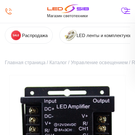
Магазин светотехники
Распродажа
LED ленты и комплектующ
Главная страница
/
Каталог
/
Управление освещением
/
R