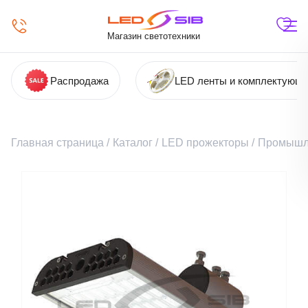
Магазин светотехники
Распродажа
LED ленты и комплектующ
Главная страница
/
Каталог
/
LED прожекторы
/
Промышл