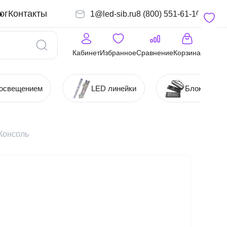
ог
Контакты
1@led-sib.ru
8 (800) 551-61-10
Кабинет
Избранное
Сравнение
Корзина
 освещением
LED линейки
Блоки (Ист
 Консоль