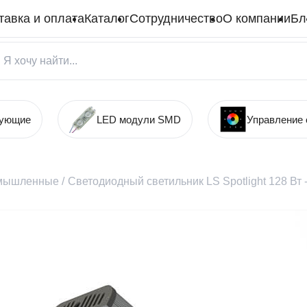
тавка и оплата
Каталог
Сотрудничество
О компании
Бл
тующие
LED модули SMD
Управление
мышленные
/
Светодиодный светильник LS Spotlight 128 Вт 