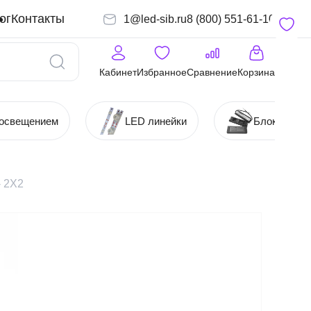
ог
Контакты
1@led-sib.ru
8 (800) 551-61-10
Кабинет
Избранное
Сравнение
Корзина
 освещением
LED линейки
Блоки (Ист
- 2Х2