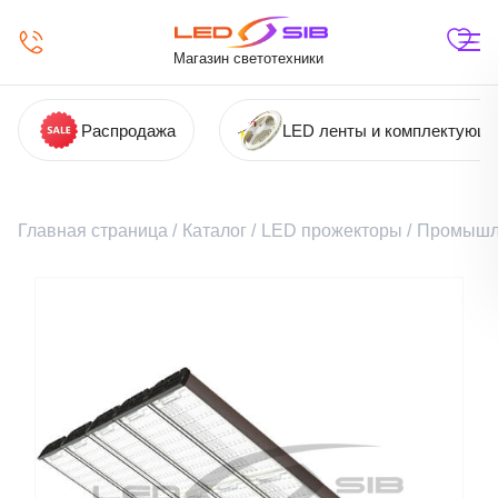
Магазин светотехники
Распродажа
LED ленты и комплектующ
Главная страница
/
Каталог
/
LED прожекторы
/
Промышл