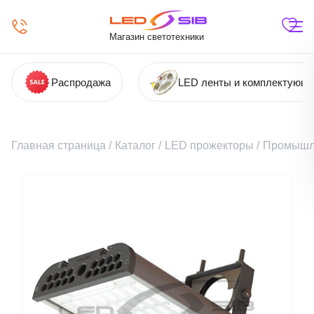
Магазин светотехники
Распродажа
LED ленты и комплектующ
Главная страница
/
Каталог
/
LED прожекторы
/
Промышл