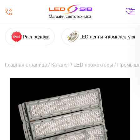
Магазин светотехники
Распродажа
LED ленты и комплектующ
Главная страница
/
Каталог
/
LED прожекторы
/
Промышл