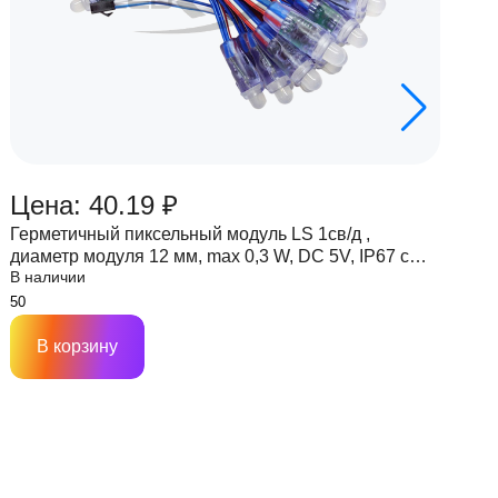
Цена: 40.19 ₽
Ц
Герметичный пиксельный модуль LS 1св/д ,
Г
диаметр модуля 12 мм, max 0,3 W, DC 5V, IP67 с
д
В наличии
В
чипом 6803
ч
В корзину