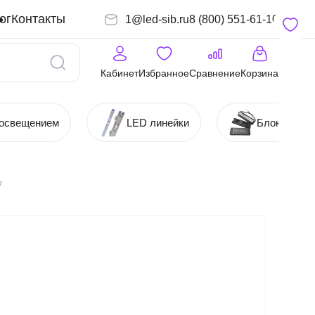
ог
Контакты
1@led-sib.ru
8 (800) 551-61-10
Кабинет
Избранное
Сравнение
Корзина
 освещением
LED линейки
Блоки (Ист
7