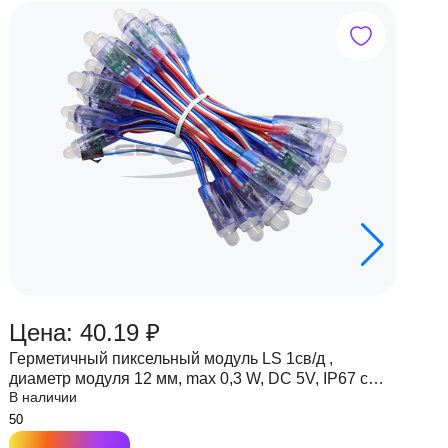
Цена: 40.19 ₽
Ц
Герметичный пиксельный модуль LS 1св/д ,
Г
диаметр модуля 12 мм, max 0,3 W, DC 5V, IP67 с
д
В наличии
В
чипом 6803
ч