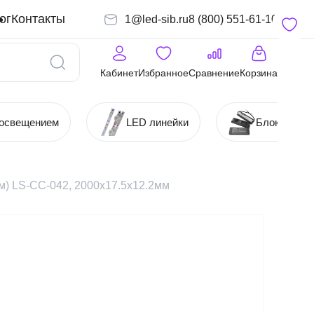
ог
Контакты
1@led-sib.ru
8 (800) 551-61-10
Кабинет
Избранное
Сравнение
Корзина
 освещением
LED линейки
Блоки (Ист
) LS-СС-042, 2000х17.5х12.2мм