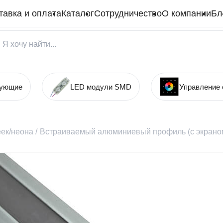
тавка и оплата
Каталог
Сотрудничество
О компании
Бл
тующие
LED модули SMD
Управление
ек/неона
/
Встраиваемый алюминиевый профиль (с экраном