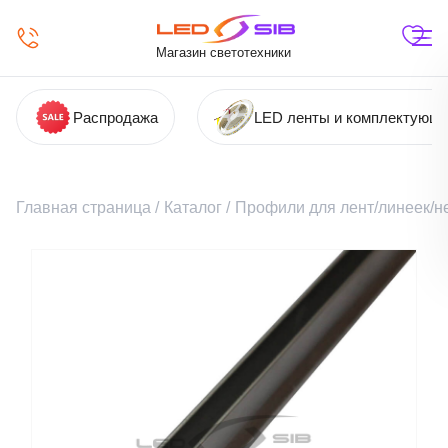
Магазин светотехники
Распродажа
LED ленты и комплектующ
Главная страница
/
Каталог
/
Профили для лент/линеек/н