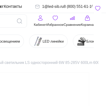
ог
Контакты
1@led-sib.ru
8 (800) 551-61-10
Кабинет
Избранное
Сравнение
Корзина
 освещением
LED линейки
Блоки (Ист
ый светильник LS односторонний 6W 85-285V 600Lm 6000-6