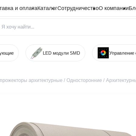
тавка и оплата
Каталог
Сотрудничество
О компании
Бл
тующие
LED модули SMD
Управление
прожекторы архитектурные
/
Односторонние
/
Архитектурн